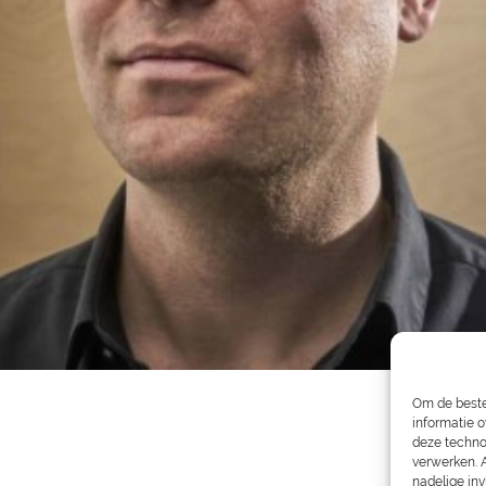
Om de beste
informatie o
deze techno
verwerken. 
nadelige in