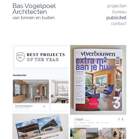
Skip
Bas Vogelpoel
projecten
to
Architecten
bureau
content
van binnen en buiten
publiciteit
contact