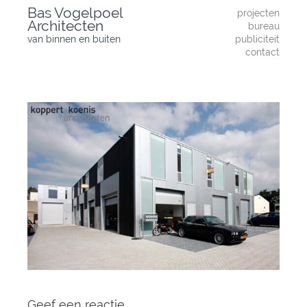
Skip
Bas Vogelpoel
projecten
to
Architecten
bureau
content
van binnen en buiten
publiciteit
contact
Geef een reactie