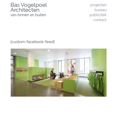
Skip
Bas Vogelpoel
projecten
to
Architecten
bureau
content
van binnen en buiten
publiciteit
contact
[custom-facebook-feed]