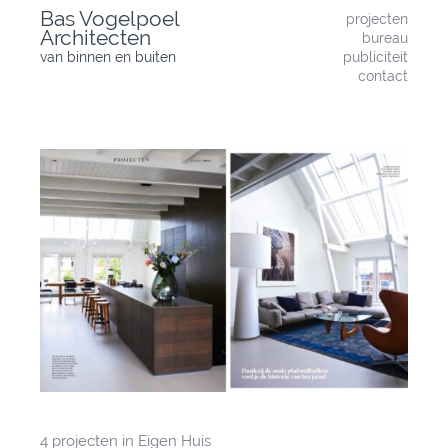
Skip
Bas Vogelpoel
projecten
to
Architecten
bureau
content
van binnen en buiten
publiciteit
contact
4 projecten in Eigen Huis
Bericht