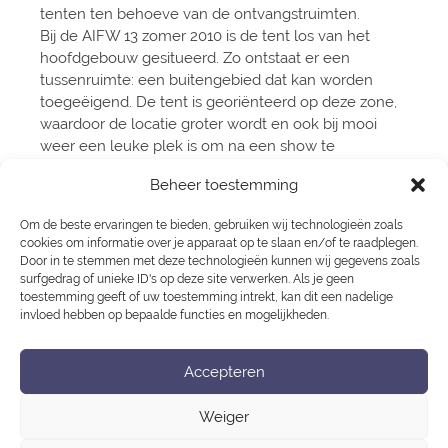
tenten ten behoeve van de ontvangstruimten.
Bij de AIFW 13 zomer 2010 is de tent los van het
hoofdgebouw gesitueerd. Zo ontstaat er een
tussenruimte: een buitengebied dat kan worden
toegeëigend. De tent is georiënteerd op deze zone,
waardoor de locatie groter wordt en ook bij mooi
weer een leuke plek is om na een show te
verblijven.
Beheer toestemming
Voor de aankleding is gekozen voor een heldere
basis met antraciet tapijt, witte wanden en plafond.
Om de beste ervaringen te bieden, gebruiken wij technologieën zoals
Door de voile bij het entree vangt de bezoeker een
cookies om informatie over je apparaat op te slaan en/of te raadplegen.
glimp op van wat er zich binnen afspeelt. De DJ,
Door in te stemmen met deze technologieën kunnen wij gegevens zoals
Food & Drinks en Coins zijn geplaatst achter een 20
surfgedrag of unieke ID's op deze site verwerken. Als je geen
toestemming geeft of uw toestemming intrekt, kan dit een nadelige
meter lange bar. De theaterspots en de trappen aan
invloed hebben op bepaalde functies en mogelijkheden.
de uiteinden wekken de suggestie dat deze bar ook
een catwalk is.
Accepteren
Amsteldijk Zuid
Lindegracht
Bericht
Weiger
navigatie