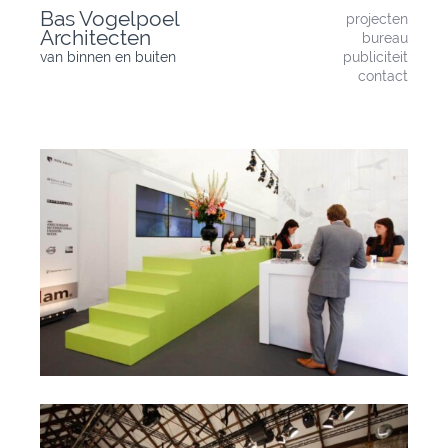
Skip
Bas Vogelpoel
projecten
to
Architecten
bureau
content
van binnen en buiten
publiciteit
contact