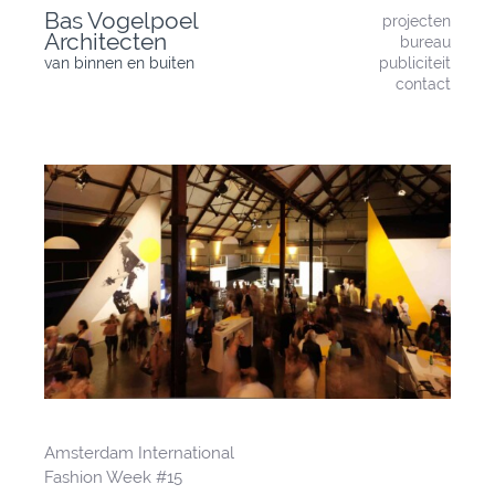
Skip
Bas Vogelpoel
projecten
to
Architecten
bureau
content
van binnen en buiten
publiciteit
contact
Amsterdam International
Bericht
Fashion Week #15