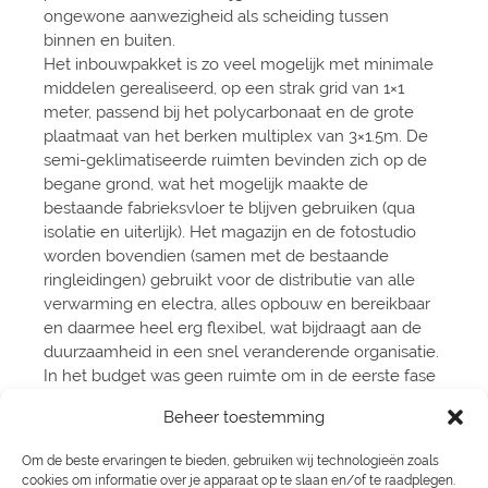
ongewone aanwezigheid als scheiding tussen
binnen en buiten.
Het inbouwpakket is zo veel mogelijk met minimale
middelen gerealiseerd, op een strak grid van 1×1
meter, passend bij het polycarbonaat en de grote
plaatmaat van het berken multiplex van 3×1.5m. De
semi-geklimatiseerde ruimten bevinden zich op de
begane grond, wat het mogelijk maakte de
bestaande fabrieksvloer te blijven gebruiken (qua
isolatie en uiterlijk). Het magazijn en de fotostudio
worden bovendien (samen met de bestaande
ringleidingen) gebruikt voor de distributie van alle
verwarming en electra, alles opbouw en bereikbaar
en daarmee heel erg flexibel, wat bijdraagt aan de
duurzaamheid in een snel veranderende organisatie.
In het budget was geen ruimte om in de eerste fase
aan energie opwekking te doen, wel is de bestaande
Beheer toestemming
gevel geïsoleerd. Er is bij het inbouwpakker voor een
deel gebruik gemaakt van een bestaande stalen
Om de beste ervaringen te bieden, gebruiken wij technologieën zoals
insteekvloer, waardoor er zo min mogelijk sloopafval
cookies om informatie over je apparaat op te slaan en/of te raadplegen.