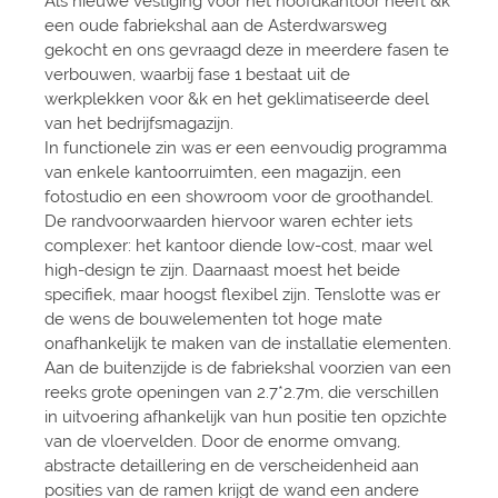
Als nieuwe vestiging voor het hoofdkantoor heeft &k
een oude fabriekshal aan de Asterdwarsweg
gekocht en ons gevraagd deze in meerdere fasen te
verbouwen, waarbij fase 1 bestaat uit de
werkplekken voor &k en het geklimatiseerde deel
van het bedrijfsmagazijn.
In functionele zin was er een eenvoudig programma
van enkele kantoorruimten, een magazijn, een
fotostudio en een showroom voor de groothandel.
De randvoorwaarden hiervoor waren echter iets
complexer: het kantoor diende low-cost, maar wel
high-design te zijn. Daarnaast moest het beide
specifiek, maar hoogst flexibel zijn. Tenslotte was er
de wens de bouwelementen tot hoge mate
onafhankelijk te maken van de installatie elementen.
Aan de buitenzijde is de fabriekshal voorzien van een
reeks grote openingen van 2.7*2.7m, die verschillen
in uitvoering afhankelijk van hun positie ten opzichte
van de vloervelden. Door de enorme omvang,
abstracte detaillering en de verscheidenheid aan
posities van de ramen krijgt de wand een andere