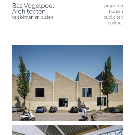
Skip
Bas Vogelpoel
projecten
to
Architecten
bureau
content
van binnen en buiten
publiciteit
contact