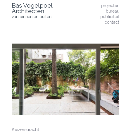
Skip
Bas Vogelpoel
projecten
to
Architecten
bureau
content
van binnen en buiten
publiciteit
contact
Keizersgracht
Bericht