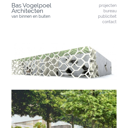
Skip
Bas Vogelpoel
projecten
to
Architecten
bureau
content
van binnen en buiten
publiciteit
contact