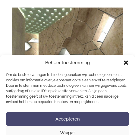
Beheer toestemming
Om de beste ervaringen te bieden, gebruiken wij technologieën zoals
cookies om informatie over je apparaat op te slaan en/of te raadplegen.
Door in te stemmen met deze technologieën kunnen wij gegevens zoals
surfgedrag of unieke ID's op deze site verwerken. Als je geen
toestemming geeft of uw toestemming intrekt, kan dit een nadelige
Kolenkit | Moskee | Amsterdam
invloed hebben op bepaalde functies en mogelijkheden.
Amsterdam International
Amsteldijk Zuid
Bericht
Accepteren
Fashion Week #15
navigatie
Weiger