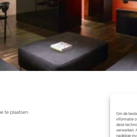
e te plaatsen.
Om de beste
informatie o
deze techno
verwerken. 
nadelige in