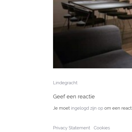
Lindegracht
Bericht
navigatie
Geef een reactie
Je moet
ingelogd zijn op
om een reacti
Privacy Statement
Cookies