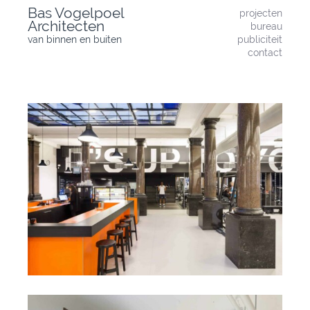
Skip
Bas Vogelpoel
projecten
to
Architecten
bureau
content
van binnen en buiten
publiciteit
contact