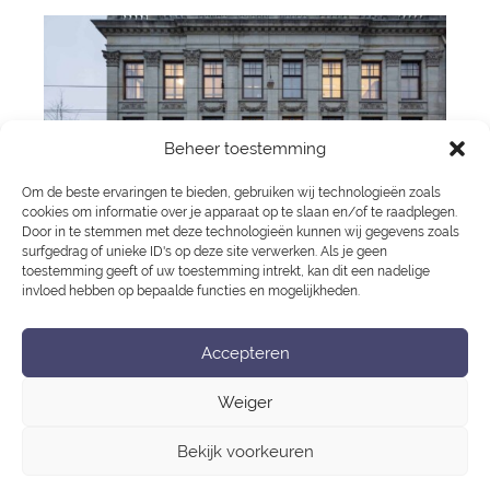
Beheer toestemming
Om de beste ervaringen te bieden, gebruiken wij technologieën zoals
cookies om informatie over je apparaat op te slaan en/of te raadplegen.
Door in te stemmen met deze technologieën kunnen wij gegevens zoals
surfgedrag of unieke ID's op deze site verwerken. Als je geen
toestemming geeft of uw toestemming intrekt, kan dit een nadelige
invloed hebben op bepaalde functies en mogelijkheden.
Train More Amsterdam
Accepteren
Prinsengracht 625
The Warehouse
Bericht
Weiger
navigatie
Bekijk voorkeuren
Privacy Statement
Cookies