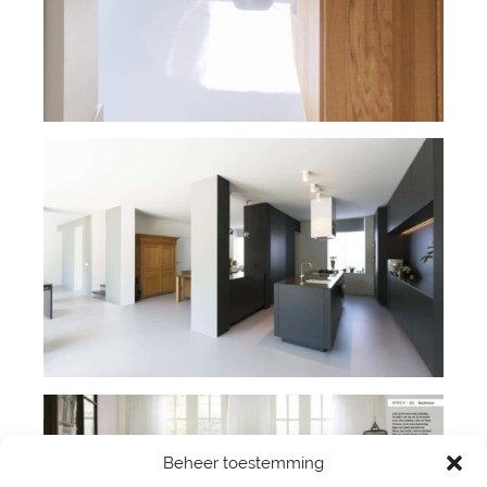
Beheer toestemming