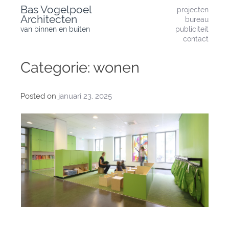
Skip
Bas Vogelpoel
projecten
to
Architecten
bureau
content
van binnen en buiten
publiciteit
contact
Categorie:
wonen
Posted on
januari 23, 2025