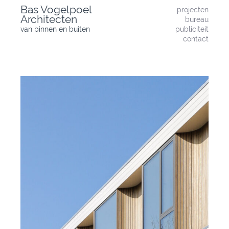
Skip
Bas Vogelpoel
projecten
to
Architecten
bureau
content
van binnen en buiten
publiciteit
contact