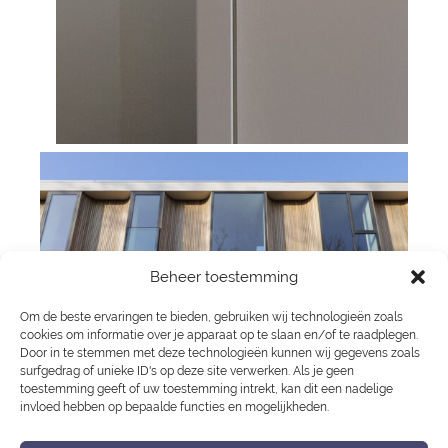
Beheer toestemming
Om de beste ervaringen te bieden, gebruiken wij technologieën zoals
Burgemeester Veningmeineszlaan
cookies om informatie over je apparaat op te slaan en/of te raadplegen.
Door in te stemmen met deze technologieën kunnen wij gegevens zoals
| dakopbouwen | Amsterdam
surfgedrag of unieke ID's op deze site verwerken. Als je geen
toestemming geeft of uw toestemming intrekt, kan dit een nadelige
invloed hebben op bepaalde functies en mogelijkheden.
Een (inmiddels) 5-tal dakopbouwen in Amsterdam
West.