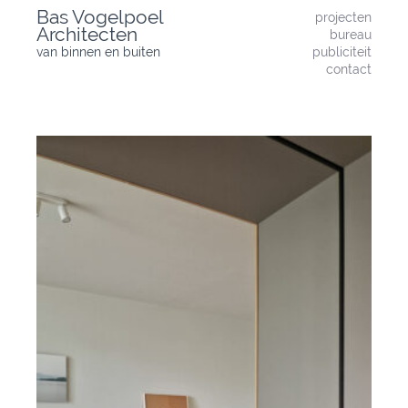
Skip
Bas Vogelpoel
projecten
to
Architecten
bureau
content
van binnen en buiten
publiciteit
contact