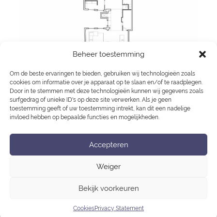
Beheer toestemming
Om de beste ervaringen te bieden, gebruiken wij technologieën zoals
cookies om informatie over je apparaat op te slaan en/of te raadplegen.
Door in te stemmen met deze technologieën kunnen wij gegevens zoals
Groenburgwal | appartementen/kantoor |
surfgedrag of unieke ID's op deze site verwerken. Als je geen
toestemming geeft of uw toestemming intrekt, kan dit een nadelige
Amsterdam
invloed hebben op bepaalde functies en mogelijkheden.
Verbouwing appartement in hartje Amsterdam.
Accepteren
Kruislaan
Ververstraat
Bericht
Weiger
navigatie
Bekijk voorkeuren
Privacy Statement
Cookies
Cookies
Privacy Statement