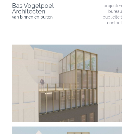
Skip
Bas Vogelpoel
projecten
to
Architecten
bureau
content
van binnen en buiten
publiciteit
contact