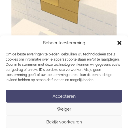
Beheer toestemming
Om de beste ervaringen te bieden, gebruiken wij technologieën zoals
cookies om informatie over je apparaat op te slaan en/of te raadplegen.
Vervenstraat | appartementen/kantoor |
Door in te stemmen met deze technologieën kunnen wij gegevens zoals
surfgedrag of unieke ID's op deze site verwerken. Als je geen
Amsterdam
toestemming geeft of uw toestemming intrekt, kan dit een nadelige
invloed hebben op bepaalde functies en mogelijkheden.
To be continued…
Groenburgwal
De Boomgaard
Bericht
Accepteren
schoolplein
navigatie
Weiger
Bekijk voorkeuren
Privacy Statement