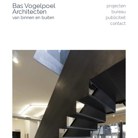
Skip
Bas Vogelpoel
projecten
to
Architecten
bureau
content
van binnen en buiten
publiciteit
contact