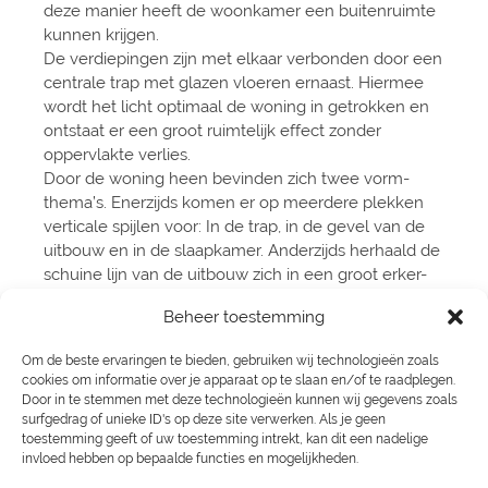
deze manier heeft de woonkamer een buitenruimte
kunnen krijgen.
De verdiepingen zijn met elkaar verbonden door een
centrale trap met glazen vloeren ernaast. Hiermee
wordt het licht optimaal de woning in getrokken en
ontstaat er een groot ruimtelijk effect zonder
oppervlakte verlies.
Door de woning heen bevinden zich twee vorm-
thema’s. Enerzijds komen er op meerdere plekken
verticale spijlen voor: In de trap, in de gevel van de
uitbouw en in de slaapkamer. Anderzijds herhaald de
schuine lijn van de uitbouw zich in een groot erker-
meubel aan de straatzijde.
Beheer toestemming
Het geheel is voorzien van strakke, minimalistische
details, naar voorkeur van de bewoners, die erg van
Om de beste ervaringen te bieden, gebruiken wij technologieën zoals
Japans en Braziliaans design houden. Toppunt
cookies om informatie over je apparaat op te slaan en/of te raadplegen.
hiervan is wellicht de detaillering van het marmer in
Door in te stemmen met deze technologieën kunnen wij gegevens zoals
de keuken. Er zijn hier heel exclusieve platen voor
surfgedrag of unieke ID's op deze site verwerken. Als je geen
toestemming geeft of uw toestemming intrekt, kan dit een nadelige
gebruikt, maar door deze op verstek te zagen zie je
invloed hebben op bepaalde functies en mogelijkheden.
nergens de materiaal dikte terug en wordt het