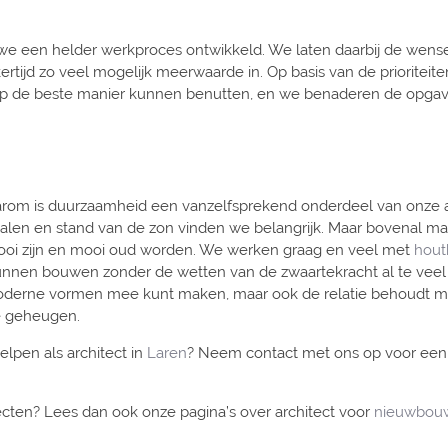
we een helder werkproces ontwikkeld. We laten daarbij de wens
ertijd zo veel mogelijk meerwaarde in. Op basis van de prioritei
op de beste manier kunnen benutten, en we benaderen de opgave
arom is duurzaamheid een vanzelfsprekend onderdeel van onze aa
erialen en stand van de zon vinden we belangrijk. Maar bovena
ooi zijn en mooi oud worden. We werken graag en veel met
hou
nnen bouwen zonder de wetten van de zwaartekracht al te veel t
moderne vormen mee kunt maken, maar ook de relatie behoudt m
ve geheugen.
lpen als architect in
Laren
? Neem contact met ons op voor een v
ecten? Lees dan ook onze pagina’s over architect voor
nieuwbo