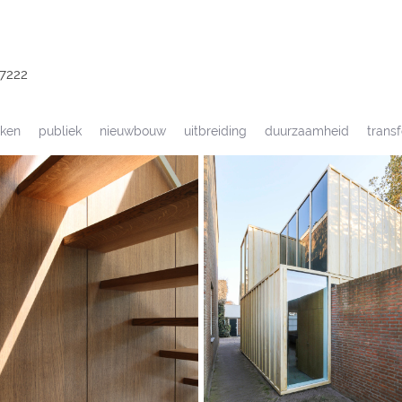
 7222
ken
publiek
nieuwbouw
uitbreiding
duurzaamheid
trans