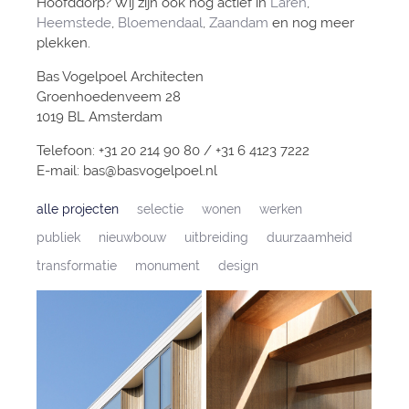
Hoofddorp? Wij zijn ook nog actief in
Laren
,
Heemstede
,
Bloemendaal
,
Zaandam
en nog meer
plekken.
Bas Vogelpoel Architecten
Groenhoedenveem 28
1019 BL Amsterdam
Telefoon: +31 20 214 90 80 / +31 6 4123 7222
E-mail: bas@basvogelpoel.nl
alle projecten
selectie
wonen
werken
publiek
nieuwbouw
uitbreiding
duurzaamheid
transformatie
monument
design