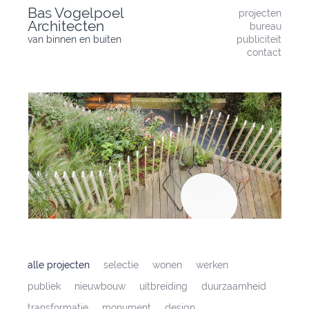
Skip
Bas Vogelpoel
projecten
to
Architecten
bureau
content
van binnen en buiten
publiciteit
contact
alle projecten
selectie
wonen
werken
publiek
nieuwbouw
uitbreiding
duurzaamheid
transformatie
monument
design