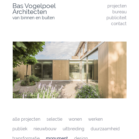
Skip
Bas Vogelpoel
projecten
to
Architecten
bureau
content
van binnen en buiten
publiciteit
contact
alle projecten
selectie
wonen
werken
publiek
nieuwbouw
uitbreiding
duurzaamheid
transformatie
monument
design